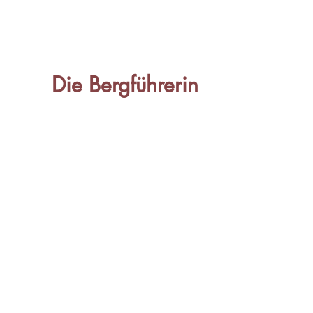
Die Bergführerin
Die Bergführerin
Mag. Gundula Tackner
Sportstraße 12
8785 Hohentauern I Österreich
+43 664 443 23 45
gundula@tackner.at
www.diebergfuehrerin.at