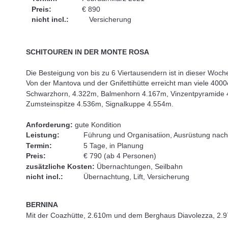
Preis:               
€ 890
nicht incl.:
Versicherung
SCHITOUREN IN DER MONTE ROSA
Die Besteigung von bis zu 6 Viertausendern ist in dieser Woch
Von der Mantova und der Gnifettihütte erreicht man viele 400
Schwarzhorn, 4.322m, Balmenhorn 4.167m, Vinzentpyramide 4
Zumsteinspitze 4.536m, Signalkuppe 4.554m.
Anforderung:
 gute Kondition
Leistung:
Führung und Organisatiion, Ausrüstung nach
Termin:
5 Tage, in Planung
Preis:
€
790 (ab 4 Personen)
zusätzliche Kosten:
 Übernachtungen, Seilbahn
nicht incl.:
Übernachtung, Lift, Versicherung
BERNINA
Mit der Coazhütte, 2.610m und dem Berghaus Diavolezza, 2.9